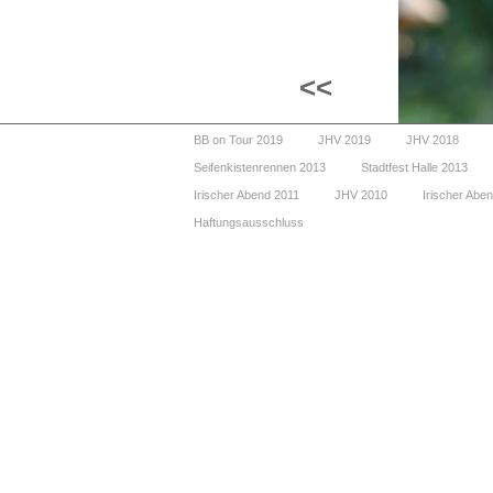
<<
BB on Tour 2019
JHV 2019
JHV 2018
Seifenkistenrennen 2013
Stadtfest Halle 2013
Irischer Abend 2011
JHV 2010
Irischer Abe
Haftungsausschluss