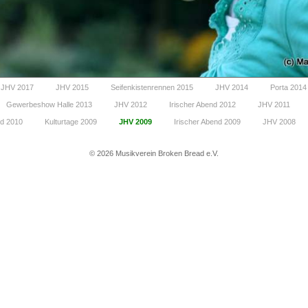
JHV 2017
JHV 2015
Seifenkistenrennen 2015
JHV 2014
Porta 2014
Gewerbeshow Halle 2013
JHV 2012
Irischer Abend 2012
JHV 2011
nd 2010
Kulturtage 2009
JHV 2009
Irischer Abend 2009
JHV 2008
©
2026 Musikverein Broken Bread e.V.