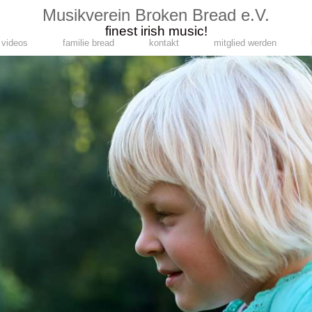
Musikverein Broken Bread e.V.
finest irish music!
videos
familie bread
kontakt
mitglied werden