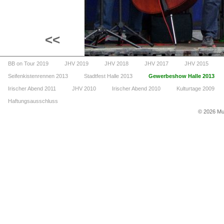
<<
BB on Tour 2019
JHV 2019
JHV 2018
JHV 2017
JHV 2015
Seifenkistenrennen 2013
Stadtfest Halle 2013
Gewerbeshow Halle 2013
Irischer Abend 2011
JHV 2010
Irischer Abend 2010
Kulturtage 2009
Haftungsausschluss
©
2026 Mus