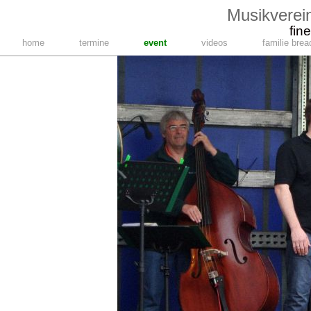
Musikverei
fine
home
termine
event
videos
familie brea