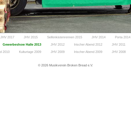
JHV 2017
JHV 2015
Seifenkistenrennen 2015
JHV 2014
Porta 2014
Gewerbeshow Halle 2013
JHV 2012
Irischer Abend 2012
JHV 2011
nd 2010
Kulturtage 2009
JHV 2009
Irischer Abend 2009
JHV 2008
©
2026 Musikverein Broken Bread e.V.