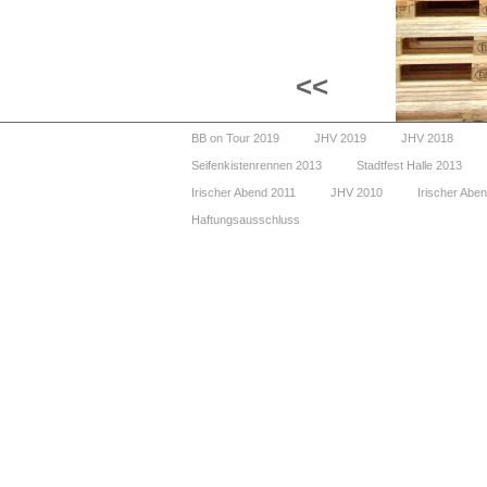
<<
BB on Tour 2019
JHV 2019
JHV 2018
Seifenkistenrennen 2013
Stadtfest Halle 2013
Irischer Abend 2011
JHV 2010
Irischer Abe
Haftungsausschluss