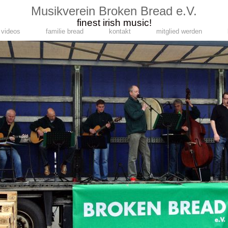
Musikverein Broken Bread e.V.
finest irish music!
videos
familie bread
kontakt
mitglied werden