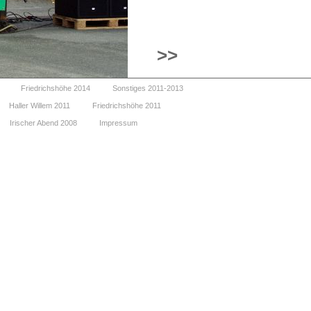
>>
Friedrichshöhe 2014
Sonstiges 2011-2013
Haller Willem 2011
Friedrichshöhe 2011
Irischer Abend 2008
Impressum